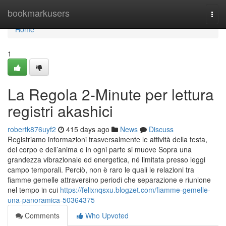
Home
bookmarkusers
Togg
navi
Home
1
La Regola 2-Minute per lettura
registri akashici
robertk876uyf2
415 days ago
News
Discuss
Registriamo informazioni trasversalmente le attività della testa,
del corpo e dell’anima e in ogni parte si muove Sopra una
grandezza vibrazionale ed energetica, né limitata presso leggi
campo temporali. Perciò, non è raro le quali le relazioni tra
fiamme gemelle attraversino periodi che separazione e riunione
nel tempo in cui
https://felixnqsxu.blogzet.com/fiamme-gemelle-
una-panoramica-50364375
Comments
Who Upvoted