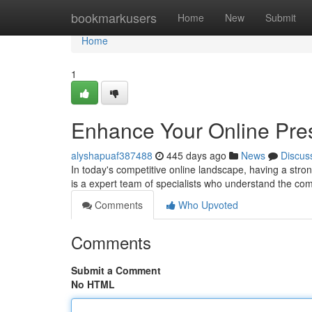
Home
bookmarkusers
Home
New
Submit
Home
1
Enhance Your Online Pre
alyshapuaf387488
445 days ago
News
Discus
In today's competitive online landscape, having a stron
is a expert team of specialists who understand the co
Comments
Who Upvoted
Comments
Submit a Comment
No HTML