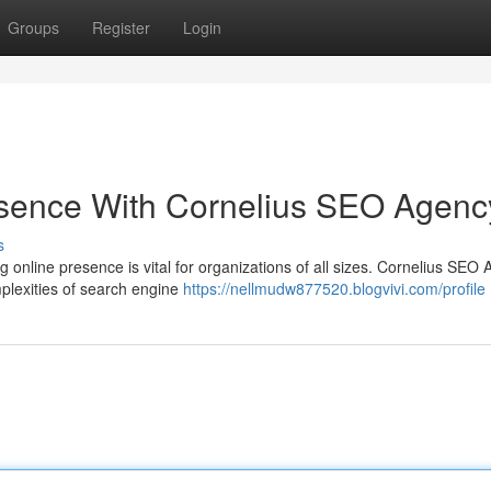
Groups
Register
Login
sence With Cornelius SEO Agenc
s
g online presence is vital for organizations of all sizes. Cornelius SEO
mplexities of search engine
https://nellmudw877520.blogvivi.com/profile