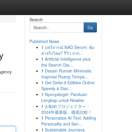
Search
Go
Published News
1
บทวิจารณ์ NAD Serum: คุ้ม
y
ค่าจริงไหม? รีวิว จาก...
1
Artificial Intelligence plus
the Search Gia...
1
Desain Rumah Minimalis:
 Agency
Inspirasi Ruang Tempa...
1
Get Delta-9 Edibles Online:
Speedy & Disc...
1
Nyonyatogel: Panduan
Lengkap untuk Newbie
1
お勧めプロジェクター：
2024年最新版、徹底比較！
1
Personalize AI Text: Adding
Personality and Sen...
1
Sustainable Journeys