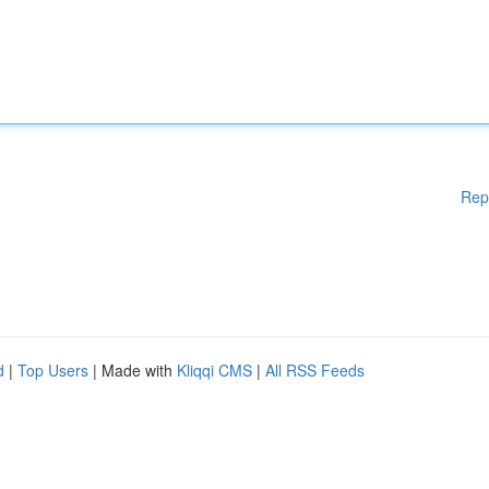
Rep
d
|
Top Users
| Made with
Kliqqi CMS
|
All RSS Feeds