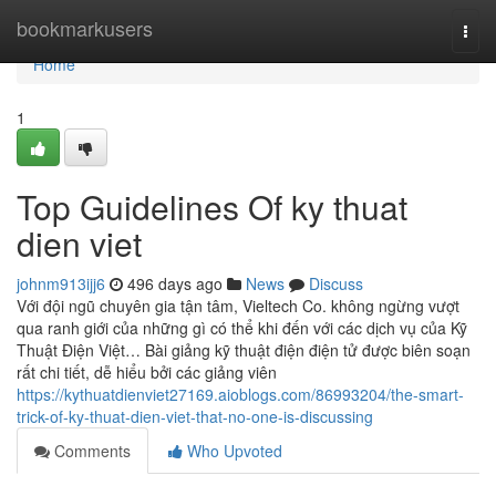
Home
bookmarkusers
Togg
navi
Home
1
Top Guidelines Of ky thuat
dien viet
johnm913ijj6
496 days ago
News
Discuss
Với đội ngũ chuyên gia tận tâm, Vieltech Co. không ngừng vượt
qua ranh giới của những gì có thể khi đến với các dịch vụ của Kỹ
Thuật Điện Việt… Bài giảng kỹ thuật điện điện tử được biên soạn
rất chi tiết, dễ hiểu bởi các giảng viên
https://kythuatdienviet27169.aioblogs.com/86993204/the-smart-
trick-of-ky-thuat-dien-viet-that-no-one-is-discussing
Comments
Who Upvoted