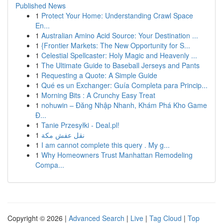
Published News
1
Protect Your Home: Understanding Crawl Space
En...
1
Australian Amino Acid Source: Your Destination ...
1
{Frontier Markets: The New Opportunity for S...
1
Celestial Spellcaster: Holy Magic and Heavenly ...
1
The Ultimate Guide to Baseball Jerseys and Pants
1
Requesting a Quote: A Simple Guide
1
Qué es un Exchanger: Guía Completa para Princip...
1
Morning Bits : A Crunchy Easy Treat
1
nohuwin – Đăng Nhập Nhanh, Khám Phá Kho Game
Đ...
1
Tanie Przesyłki - Deal.pl!
1
نقل عفش مكة
1
I am cannot complete this query . My g...
1
Why Homeowners Trust Manhattan Remodeling
Compa...
Copyright © 2026 |
Advanced Search
|
Live
|
Tag Cloud
|
Top