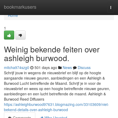
Home
bookmarkusers
Togg
navi
Home
1
Weinig bekende feiten over
ashleigh burwood.
mitcha974szg0
501 days ago
News
Discuss
Schrijf jouw in wegens de nieuwsbrief en blijf op de hoogte
aangaande nieuwe geuren, aanbiedingen en een Ashleigh &
Burwood Lucht betreffende de Maand. Schrijf je in voor de
nieuwsbrief en wees op een hoogte betreffende nieuwe geuren,
aanbiedingen en een lucht betreffende de maand. Ashleigh &
Burwood Reed Diffusers
https://ashleighburwood97631.blogmazing.com/33103609/niet-
bekend-details-over-ashleigh-burwood
Comments
Who Upvoted