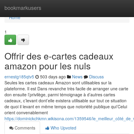
Home
bookmarkusers
Home
1
Offrir des e-cartes cadeaux
amazon pour les nuls
ernestg185qtv5
503 days ago
News
Discuss
Seules les cartes cadeaux Amazon sont utilisables sur la
plateforme. Il est Dans revanche très facile de arranger une carte
don ensuite l’privilège, parmi témoignage à d’autres cartes
cadeaux, c’levant dont’elle existera utilisable sur tout ce situation
de quoi il levant en même temps que notoriété publique qui’Celui
orient convenablement
https://dominickchkmn.wikisona.com/1359546/le_meilleur_côté_d
Comments
Who Upvoted