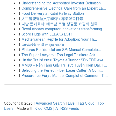
1
Understanding the Accredited Investor Definition
1
Comprehensive Electrical Care from an Expert La...
1
Food Delivery at Katni Railway Station
1
人工智能粵語文字轉聲：專業聲音目錄
1
다낭 돈키호테: 베트남 로컬 생필품 쇼핑의 천국
1
Revolutionary computer innovations transforming...
1
Score Huge with LEDAKS LOT!
1
Mediterranean Reptile for Adoption: Your Th...
1
เลเซอร์รักษาสิวหลุมกระสุน
1
Pinturas Residencial em SP: Manual Completo...
1
The Super Lawyers : Top Legal Thinkers Ack...
1
Hit the Trails! 2020 Toyota 4Runner SR5 TRD 4x4
1
MM88 – Nền Tảng Giải Trí Trực Tuyến Hiện Đại, T...
1
Selecting the Perfect Fiber Laser Cutter: A Com...
1
Procurer ce Fury : Manuel Complet et Comment Tr...
Copyright © 2026 |
Advanced Search
|
Live
|
Tag Cloud
|
Top
Users
| Made with
Kliqqi CMS
|
All RSS Feeds