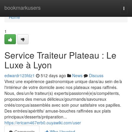
Home
bookmarkusers
Togg
navi
Home
1
Service Traiteur Plateau : Le
Luxe à Lyon
edwardr123fdz1
512 days ago
News
Discuss
Vivez une expérience gastronomique unique dans/au sein de/à
l'intérieur de votre domicile avec nos plateaux repas raffinés.
Nous, des/un/le traiteur(s) experts/passionné(e)s/compétents,
proposons des menus délicieux/gourmands/savoureux
créés/conçus/assemblés avec soin pour satisfaire vos papilles.
Des entrées/apéritifs/ amuse-bouches raffinées aux plats
principaux/desserts/préparation...
https://ericam467erb0.ouyawiki.com/user
Comments
Who Upvoted