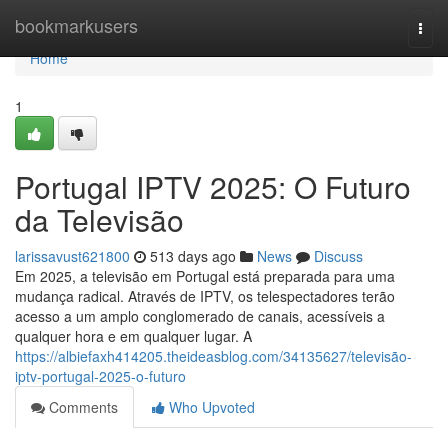
Home
bookmarkusers
Togg
navi
Home
1
Portugal IPTV 2025: O Futuro
da Televisão
larissavust621800
513 days ago
News
Discuss
Em 2025, a televisão em Portugal está preparada para uma
mudança radical. Através de IPTV, os telespectadores terão
acesso a um amplo conglomerado de canais, acessíveis a
qualquer hora e em qualquer lugar. A
https://albiefaxh414205.theideasblog.com/34135627/televisão-
iptv-portugal-2025-o-futuro
Comments
Who Upvoted