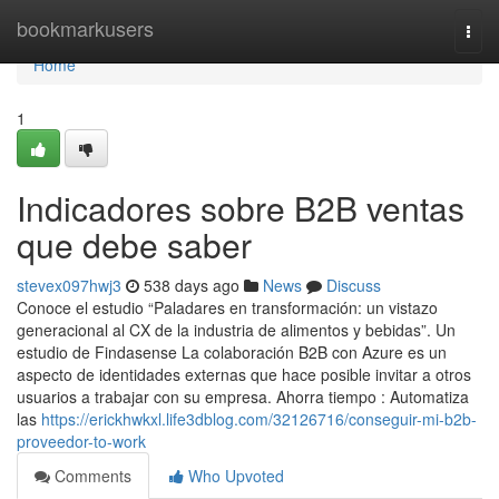
Home
bookmarkusers
Togg
navi
Home
1
Indicadores sobre B2B ventas
que debe saber
stevex097hwj3
538 days ago
News
Discuss
Conoce el estudio “Paladares en transformación: un vistazo
generacional al CX de la industria de alimentos y bebidas”. Un
estudio de Findasense La colaboración B2B con Azure es un
aspecto de identidades externas que hace posible invitar a otros
usuarios a trabajar con su empresa. Ahorra tiempo : Automatiza
las
https://erickhwkxl.life3dblog.com/32126716/conseguir-mi-b2b-
proveedor-to-work
Comments
Who Upvoted