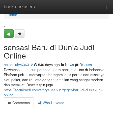
Home
bookmarkusers
Togg
navi
Home
1
sensasi Baru di Dunia Judi
Online
nelsonlubv636312
540 days ago
News
Discuss
Dewataspin mencuri perhatian para penjudi online di Indonesia.
Platform judi ini menyajikan beragam jenis permainan misalnya
slot, poker, dan roulette dengan tampilan yang sangat modern
dan memikat. Dewataspin juga
https://sociallweb.com/story4341591/geger-baru-di-dunia-judi-
online
Comments
Who Upvoted