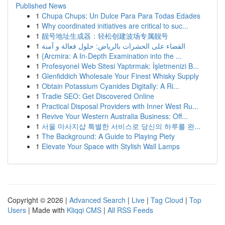
Published News
1
Chupa Chups: Un Dulce Para Para Todas Edades
1
Why coordinated initiatives are critical to suc...
1
靓号地址生成器：轻松创建波场专属靓号
1
القضاء على الحشرات بالرياض: حلول فعالة و آمنة
1
{Arcmira: A In-Depth Examination into the ...
1
Profesyonel Web Sitesi Yaptırmak: İşletmenizi B...
1
Glenfiddich Wholesale Your Finest Whisky Supply
1
Obtain Potassium Cyanides Digitally: A Ri...
1
Tradie SEO: Get Discovered Online
1
Practical Disposal Providers with Inner West Ru...
1
Revive Your Western Australia Business: Off...
1
서울 마사지샵 특별한 서비스로 당신의 하루를 완...
1
The Background: A Guide to Playing Piety
1
Elevate Your Space with Stylish Wall Lamps
Copyright © 2026 |
Advanced Search
|
Live
|
Tag Cloud
|
Top
Users
| Made with
Kliqqi CMS
|
All RSS Feeds