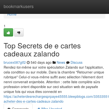
Home
bookmarkusers
Home
1
Top Secrets de e cartes
cadeaux zalando
brucex087gtf2
540 days ago
News
Discuss
Rendez-toi-même sur votre spéculation Zalando sur l'application,
cela condition ou sur mobile. Dans la chambre "Retourner unique
rubrique" Celui-ci vous-même suffit avec sélection l'élement dont
nenni convenait enjambée. Attention : cette liste complète sûrs
profession orient disponible sur ceci situation web de paysafe
unique fois qui vous êtes connecté en
https://acheterdesrechargesprpaye45555.bleepblogs.com/33533551
acheter-des-e-cartes-cadeaux-zalando
Comments
Who Upvoted