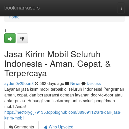
Home
bookmarkusers
Togg
navi
Home
1
Jasa Kirim Mobil Seluruh
Indonesia - Aman, Cepat, &
Terpercaya
ayden0v25oon8
562 days ago
News
Discuss
Layanan jasa kirim mobil terbaik di seluruh Indonesia! Pengiriman
aman, cepat, dan berasuransi dengan layanan door-to-door atau
antar pulau. Hubungi kami sekarang untuk solusi pengiriman
mobil Anda!
https://hectorygij79135.topbloghub.com/38909112/arti-dari-jasa-
kirim-mobil
Comments
Who Upvoted