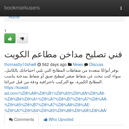
Home
bookmarkusers
Togg
navi
Home
1
فني تصليح مداخن مطاعم الكويت
thomas0y10shw8
562 days ago
News
Discuss
نوفر أنواعًا متعددة من شفاطات المطابخ التي تلبي احتياجاتك بالكامل،
سواء كنت تبحث عن شفاط صغير لمطبخ ضيق أو شفاط بمدخنة يناسب
المطابخ الكبيرة، مع التركيب باحترافية ودقة من قبل خبرائنا.
https://kuwait-
ad.com/%D8%AA%D8%B1%D9%83%D9%8A%D8%A8-
%D8%B4%D9%81%D8%A7%D8%B7%D8%A7%D8%AA-
%D9%85%D8%B7%D8%A7%D8%A8%D8%AE-
%D8%A7%D9%84%D9%83%D9%88%D9%8A%D8%AA/
Comments
Who Upvoted