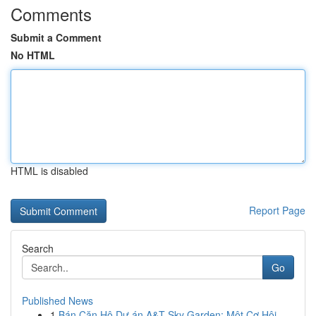
Comments
Submit a Comment
No HTML
HTML is disabled
Report Page
Search
Go
Published News
1
Bán Căn Hộ Dự án A&T Sky Garden: Một Cơ Hội...