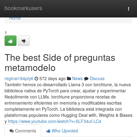
Home
bookmarkusers
Togg
navi
Home
1
The best Side of preguntas
metamodelo
reginai184pty6
572 days ago
News
Discuss
También hemos co-desarrollado Llama 3 con torchtune, la nueva
biblioteca nativa de PyTorch para crear, ajustar y experimentar
fileácilmente con LLMs. torchtune proporciona recetas de
entrenamiento eficientes en memoria y modificables escritas
completamente en PyTorch. La biblioteca está integrada con
plataformas populares como Hugging Deal with, Weights & Biases
y
https://www.youtube.com/watch?v=5LF34uf-LC4
Comments
Who Upvoted