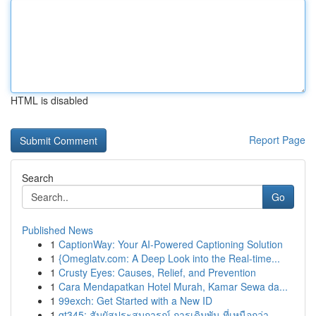
HTML is disabled
Report Page
Search
Go
Published News
1
CaptionWay: Your AI-Powered Captioning Solution
1
{Omeglatv.com: A Deep Look into the Real-time...
1
Crusty Eyes: Causes, Relief, and Prevention
1
Cara Mendapatkan Hotel Murah, Kamar Sewa da...
1
99exch: Get Started with a New ID
1
gt345: สัมผัสประสบการณ์ การเดิมพัน ที่เหนือกว่า