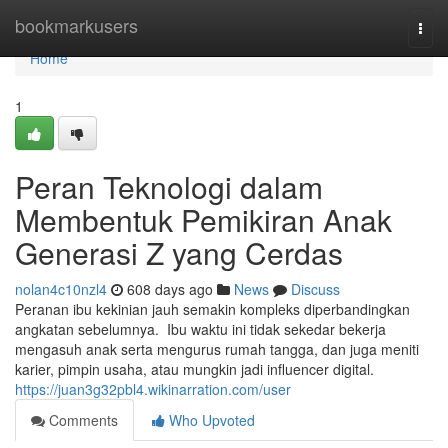
Home
bookmarkusers
Togg
navi
Home
1
Peran Teknologi dalam
Membentuk Pemikiran Anak
Generasi Z yang Cerdas
nolan4c10nzl4
608 days ago
News
Discuss
Peranan ibu kekinian jauh semakin kompleks diperbandingkan
angkatan sebelumnya. Ibu waktu ini tidak sekedar bekerja
mengasuh anak serta mengurus rumah tangga, dan juga meniti
karier, pimpin usaha, atau mungkin jadi influencer digital.
https://juan3g32pbl4.wikinarration.com/user
Comments
Who Upvoted