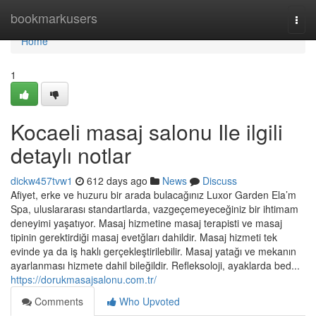
Home
bookmarkusers
Togg
navi
Home
1
Kocaeli masaj salonu Ile ilgili
detaylı notlar
dickw457tvw1
612 days ago
News
Discuss
Afiyet, erke ve huzuru bir arada bulacağınız Luxor Garden Ela’m
Spa, uluslararası standartlarda, vazgeçemeyeceğiniz bir ihtimam
deneyimi yaşatıyor. Masaj hizmetine masaj terapisti ve masaj
tipinin gerektirdiği masaj evetğları dahildir. Masaj hizmeti tek
evinde ya da iş haklı gerçekleştirilebilir. Masaj yatağı ve mekanın
ayarlanması hizmete dahil bileğildir. Refleksoloji, ayaklarda bed...
https://dorukmasajsalonu.com.tr/
Comments
Who Upvoted