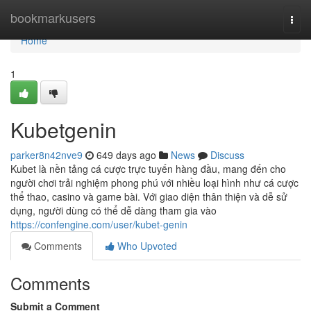
Home
bookmarkusers
Togg
navi
Home
1
Kubetgenin
parker8n42nve9
649 days ago
News
Discuss
Kubet là nền tảng cá cược trực tuyến hàng đầu, mang đến cho
người chơi trải nghiệm phong phú với nhiều loại hình như cá cược
thể thao, casino và game bài. Với giao diện thân thiện và dễ sử
dụng, người dùng có thể dễ dàng tham gia vào
https://confengine.com/user/kubet-genin
Comments
Who Upvoted
Comments
Submit a Comment