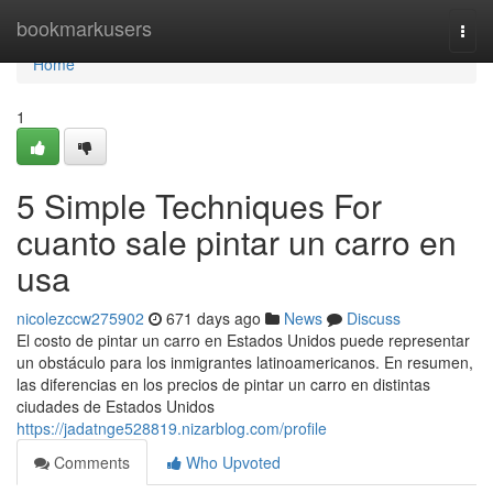
Home
bookmarkusers
Togg
navi
Home
1
5 Simple Techniques For
cuanto sale pintar un carro en
usa
nicolezccw275902
671 days ago
News
Discuss
El costo de pintar un carro en Estados Unidos puede representar
un obstáculo para los inmigrantes latinoamericanos. En resumen,
las diferencias en los precios de pintar un carro en distintas
ciudades de Estados Unidos
https://jadatnge528819.nizarblog.com/profile
Comments
Who Upvoted