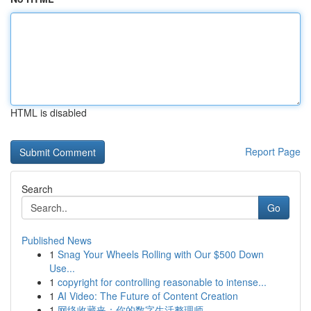
HTML is disabled
Report Page
Search
Go
Published News
1
Snag Your Wheels Rolling with Our $500 Down
Use...
1
copyright for controlling reasonable to intense...
1
AI Video: The Future of Content Creation
1
网络收藏夹：你的数字生活整理师