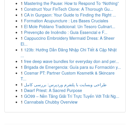
1
Mastering the Pause: How to Respond To “Nothing”
1
Construct Your FinTech Clone: A Thorough Gu...
1
CA in Gurgaon: Your Guide to Finding the Right ...
1
Formation Acupuncture : Les Bases Cruciales
1
El Mole Poblano Tradicional: Un Tesoro Culinari...
1
Prevenção de Incêndio : Guia Essencial e F...
1
Cappuccino Embroidery Mermaid Dress: A Sheer
El...
1
123b: Hướng Dẫn Đăng Nhập Chi Tiết & Cập Nhật
...
1
free deep wave bundles for everyday don and per...
1
Brigada de Emergencia: Guía para su Formación y...
1
Cosmar PT: Partner Custom Kosmetik & Skincare
T...
1
طراحی وبسایت با پلتفرم وردپرس: بررسی کامل
1
Dwarf Priest: A Sacred Purpose
1
GO99 – Nền Tảng Giải Trí Trực Tuyến Với Trải Ng...
1
Cannabals Chubby Overview