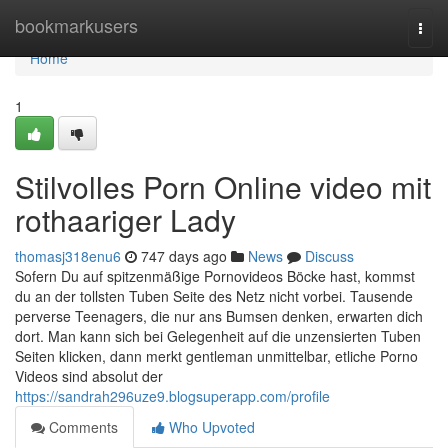
Home
bookmarkusers
Togg
navi
Home
1
Stilvolles Porn Online video mit
rothaariger Lady
thomasj318enu6
747 days ago
News
Discuss
Sofern Du auf spitzenmäßige Pornovideos Böcke hast, kommst
du an der tollsten Tuben Seite des Netz nicht vorbei. Tausende
perverse Teenagers, die nur ans Bumsen denken, erwarten dich
dort. Man kann sich bei Gelegenheit auf die unzensierten Tuben
Seiten klicken, dann merkt gentleman unmittelbar, etliche Porno
Videos sind absolut der
https://sandrah296uze9.blogsuperapp.com/profile
Comments
Who Upvoted