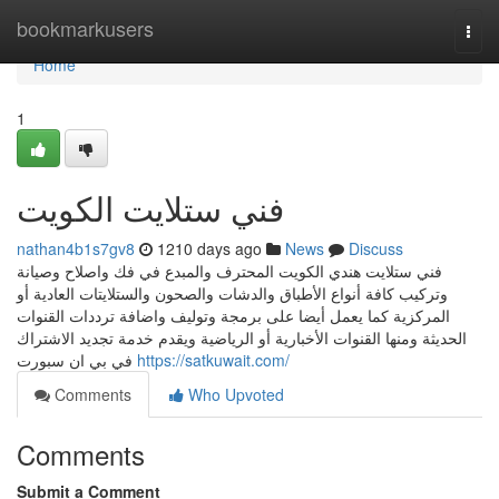
Home
bookmarkusers
Togg
navi
Home
1
فني ستلايت الكويت
nathan4b1s7gv8
1210 days ago
News
Discuss
فني ستلايت هندي الكويت المحترف والمبدع في فك واصلاح وصيانة
وتركيب كافة أنواع الأطباق والدشات والصحون والستلايتات العادية أو
المركزية كما يعمل أيضا على برمجة وتوليف واضافة ترددات القنوات
الحديثة ومنها القنوات الأخبارية أو الرياضية ويقدم خدمة تجديد الاشتراك
في بي ان سبورت
https://satkuwait.com/
Comments
Who Upvoted
Comments
Submit a Comment