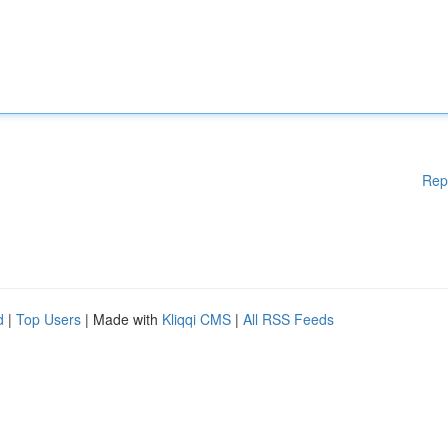
Rep
d
|
Top Users
| Made with
Kliqqi CMS
|
All RSS Feeds