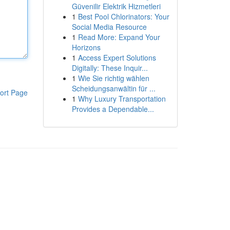
Güvenilir Elektrik Hizmetleri
1
Best Pool Chlorinators: Your
Social Media Resource
1
Read More: Expand Your
Horizons
1
Access Expert Solutions
Digitally: These Inquir...
1
Wie Sie richtig wählen
Scheidungsanwältin für ...
ort Page
1
Why Luxury Transportation
Provides a Dependable...