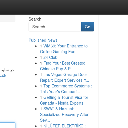
Search
Go
Published News
1
WM69: Your Entrance to
Online Gaming Fun
1
24 Club
1
Find Your Best Crested
Chinese Pup & P...
در سایت 
1
Las Vegas Garage Door
.cf/
Repair: Expert Services Y...
1
Top Ecommerce Systems :
This Year's Compari...
1
Getting a Tourist Visa for
Canada - Noida Experts
1
SWAT & Hazmat:
Specialized Recovery After
Sev...
1
NİLÜFER ELEKTRİKÇİ: